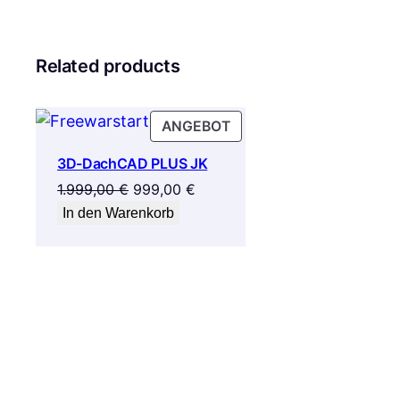
Related products
PRODUKT
ANGEBOT
IM
3D-DachCAD PLUS JK
ANGEBOT
Ursprünglicher
Aktueller
1.999,00
€
999,00
€
Preis
Preis
In den Warenkorb
war:
ist:
1.999,00 €
999,00 €.