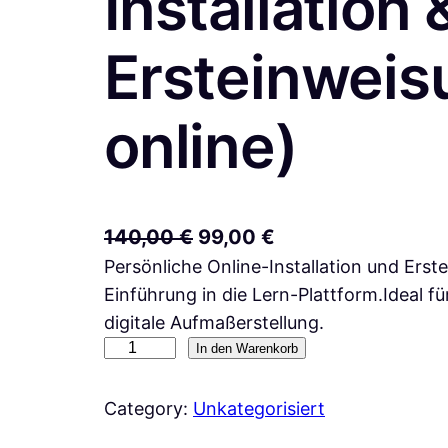
Installation 
Ersteinweis
online)
U
A
140,00
€
99,00
€
Persönliche Online-Installation und Ers
r
k
Einführung in die Lern-Plattform.Ideal fü
s
t
digitale Aufmaßerstellung.
p
u
3
In den Warenkorb
r
e
D
ü
l
-
Category:
Unkategorisiert
n
l
D