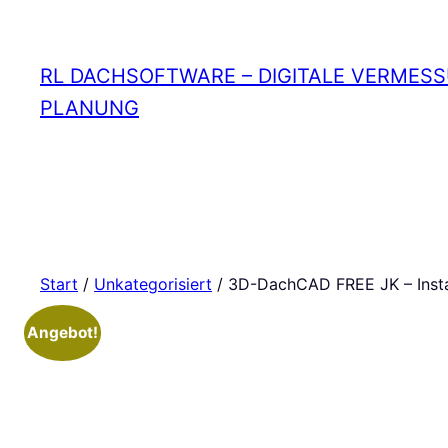
Zum
Inhalt
RL DACHSOFTWARE – DIGITALE VERMES
springen
PLANUNG
Start
/
Unkategorisiert
/ 3D-DachCAD FREE JK – Install
Angebot!