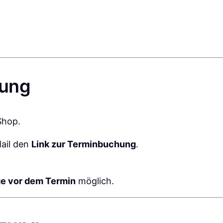
n
w
e
i
s
u
hung
n
g
(
Shop.
1
Mail den
Link zur Terminbuchung
.
S
t
u
e vor dem Termin
möglich.
n
d
e