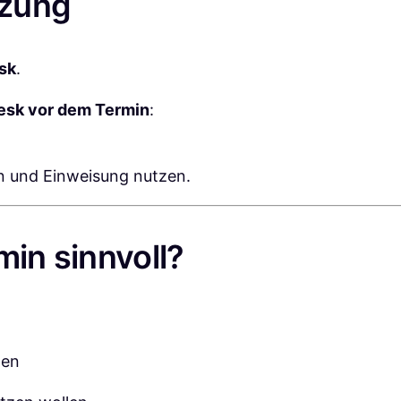
tzung
,
o
n
sk
.
l
esk vor dem Termin
:
i
n
e
ion und Einweisung nutzen.
)
M
e
min sinnvoll?
n
g
e
ten