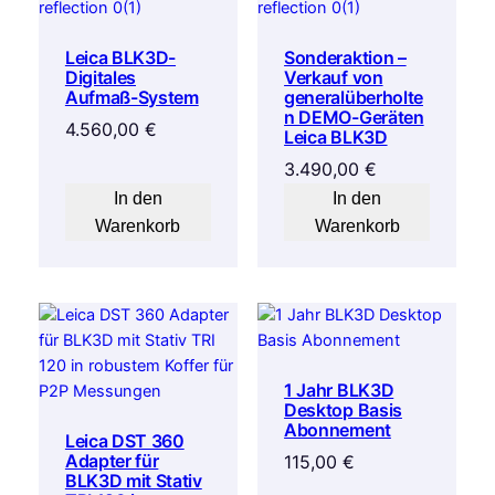
Leica BLK3D-
Sonderaktion –
Digitales
Verkauf von
Aufmaß-System
generalüberholte
n DEMO-Geräten
4.560,00
€
Leica BLK3D
3.490,00
€
In den
In den
Warenkorb
Warenkorb
1 Jahr BLK3D
Desktop Basis
Abonnement
Leica DST 360
Adapter für
115,00
€
BLK3D mit Stativ