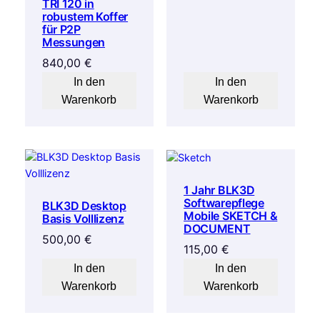
TRI 120 in
robustem Koffer
für P2P
Messungen
840,00
€
In den
In den
Warenkorb
Warenkorb
1 Jahr BLK3D
Softwarepflege
BLK3D Desktop
Mobile SKETCH &
Basis Volllizenz
DOCUMENT
500,00
€
115,00
€
In den
In den
Warenkorb
Warenkorb