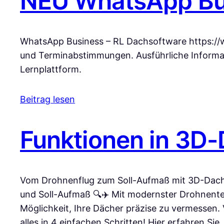
NEU WhatsApp Bu
WhatsApp Business – RL Dachsoftware https:/
und Terminabstimmungen. Ausführliche Informa
Lernplattform.
Beitrag lesen
Funktionen in 3
Vom Drohnenflug zum Soll-Aufmaß mit 3D-DachC
und Soll-Aufmaß 🔍✈️ Mit modernster Drohnentec
Möglichkeit, Ihre Dächer präzise zu vermessen.
alles in 4 einfachen Schritten! Hier erfahren Sie,