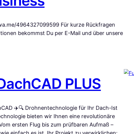
siness
/wa.me/4964327099599 Für kurze Rückfragen
tionen bekommst Du per E-Mail und über unsere
D-DachCAD PLUS
AD ✈️🔍 Drohnentechnologie für Ihr Dach-Ist
hnologie bieten wir Ihnen eine revolutionäre
 Vom ersten Flug bis zum prüfbaren Aufmaß –
 wie einfach es ist, Ihr Projekt zu verwirklichen: