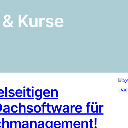
 & Kurse
elseitigen
Dachsoftware für
Dachmanagement!