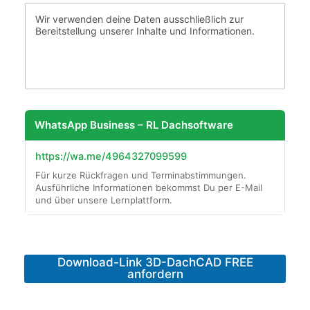
Wir verwenden deine Daten ausschließlich zur
Bereitstellung unserer Inhalte und Informationen.
I
c
WhatsApp Business – RL Dachsoftware
h
F
https://wa.me/4964327099599
i
r
Für kurze Rückfragen und Terminabstimmungen.
m
Ausführliche Informationen bekommst Du per E-Mail
a
und über unsere Lernplattform.
D
o
w
n
Download-Link 3D-DachCAD FREE
l
anfordern
o
a
d