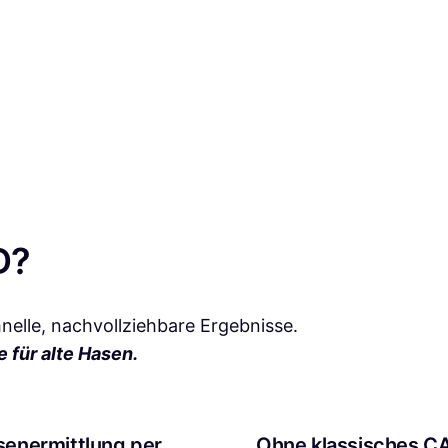
D?
nelle, nachvollziehbare Ergebnisse.
 für alte Hasen.
enermittlung per
Ohne klassisches C