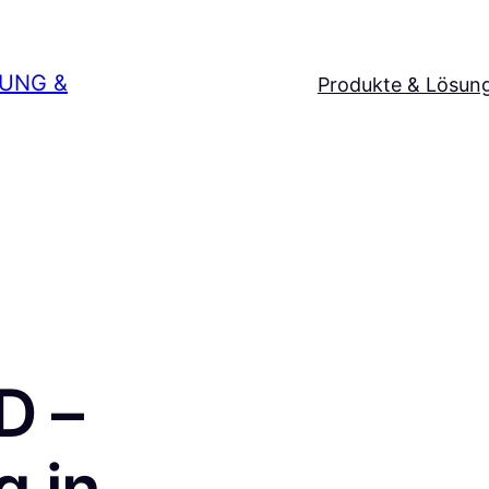
SUNG &
Produkte & Lösun
D –
 in