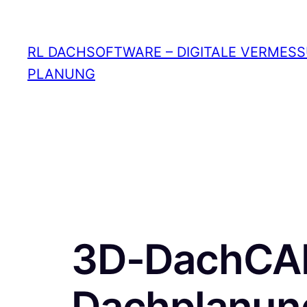
Zum
Inhalt
RL DACHSOFTWARE – DIGITALE VERMES
springen
PLANUNG
3D-DachCA
Dachplanung