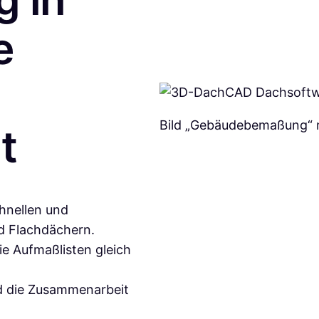
e
Bild „Gebäudebemaßung“ m
t
hnellen und
nd Flachdächern.
e Aufmaßlisten gleich
d die Zusammenarbeit