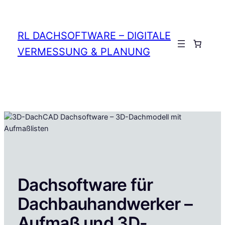
Zum
Inhalt
springen
RL DACHSOFTWARE – DIGITALE
Anmelden
VERMESSUNG & PLANUNG
Dachsoftware für
Dachbauhandwerker –
Aufmaß und 3D-