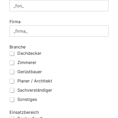
e
l
e
f
Firma
o
n
p
r
o
Branche
d
u
Dachdecker
c
t
Zimmerer
Gerüstbauer
Planer / Architekt
Sachverständiger
Sonstiges
Einsatzbereich