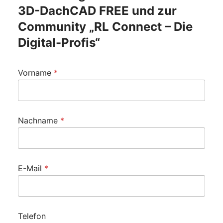
3D-DachCAD FREE und zur
Community „RL Connect – Die
Digital-Profis“
Vorname
*
Nachname
*
s
E-Mail
*
t
i
m
m
e
Telefon
T